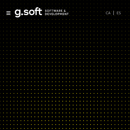
CA
ES