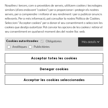
Nosaltres i tercers, com a proveïdors de serveis, utilitzem cookies i tecnologies
similars (d'ara endavant "cookies") per a proporcionar i protegir els nostres
serveis, per a comprendre i millorar el seu rendiment i per a publicar anuncis
rellevants. Per a més informació, pot consultar la nostra Política de Cookies.
Seleccioni "Acceptar cookies" per a donar el seu consentiment o seleccioni les
cookies que desitja autoritzar. Pot canviar les opcions de les cookies i retirar el
seu consentiment en qualsevol moment des del nostre lloc web.
Cookies autoritzades:
Obligatories
Més detalls
Analítiques
Publicitàries
T'oferim solucions per a vendes en línia B2B,
B2C i M2B2C integrades amb el teu ERP i amb
Acceptar totes les cookies
el suport d'un equip de professionals al teu
servei que s'encarreguen de l'allotjament web i
Denegar cookies
la ciberseguretat.
Acceptar les cookies seleccionades