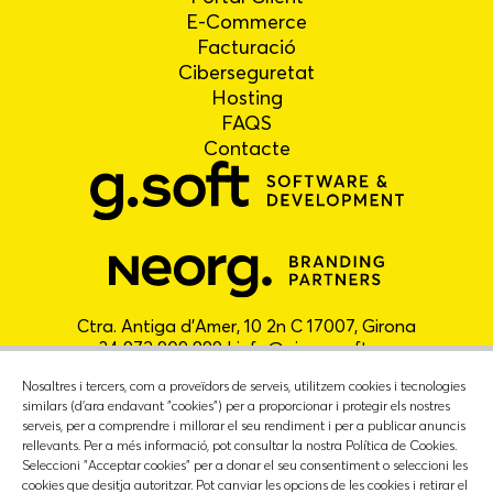
E-Commerce
Facturació
Ciberseguretat
Hosting
FAQS
Contacte
Ctra. Antiga d'Amer, 10 2n C 17007, Girona
+34 972 909 999 |
info@gironasoft.com
Nosaltres i tercers, com a proveïdors de serveis, utilitzem cookies i tecnologies
similars (d'ara endavant "cookies") per a proporcionar i protegir els nostres
serveis, per a comprendre i millorar el seu rendiment i per a publicar anuncis
rellevants. Per a més informació, pot consultar la nostra Política de Cookies.
Seleccioni "Acceptar cookies" per a donar el seu consentiment o seleccioni les
cookies que desitja autoritzar. Pot canviar les opcions de les cookies i retirar el