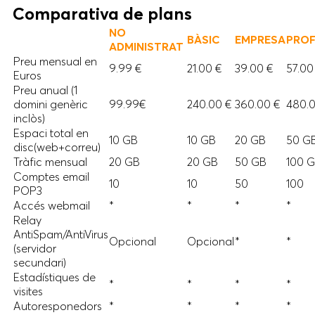
Comparativa de plans
NO
BÀSIC
EMPRESA
PROF
ADMINISTRAT
Preu mensual en
9.99 €
21.00 €
39.00 €
57.00
Euros
Preu anual (1
domini genèric
99.99€
240.00 €
360.00 €
480.0
inclòs)
Espaci total en
10 GB
10 GB
20 GB
50 G
disc(web+correu)
Tràfic mensual
20 GB
20 GB
50 GB
100 
Comptes email
10
10
50
100
POP3
Accés webmail
*
*
*
*
Relay
AntiSpam/AntiVirus
Opcional
Opcional
*
*
(servidor
secundari)
Estadístiques de
*
*
*
*
visites
Autoresponedors
*
*
*
*