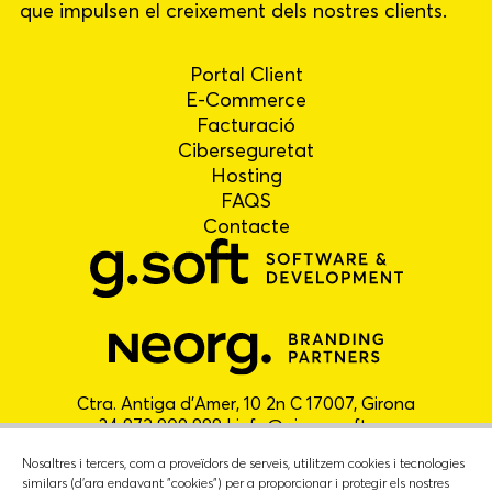
que impulsen el creixement dels nostres clients.
Portal Client
E-Commerce
Facturació
Ciberseguretat
Hosting
FAQS
Contacte
Ctra. Antiga d'Amer, 10 2n C 17007, Girona
+34 972 909 999 |
info@gironasoft.com
Nosaltres i tercers, com a proveïdors de serveis, utilitzem cookies i tecnologies
similars (d'ara endavant "cookies") per a proporcionar i protegir els nostres