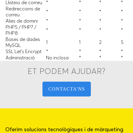
Llistess de correu
*
*
*
*
Redireccions de
*
*
*
*
correu
Alies de domini
*
*
*
*
PHP5 / PHP7 /
*
*
*
*
PHP8
Bases de dades
1
1
2
5
MySQL
SSL Let's Encrypt
*
*
*
*
Administració
No inclosa
*
*
*
ET PODEM AJUDAR?
CONTACTA'NS
Oferim solucions tecnològiques i de màrqueting