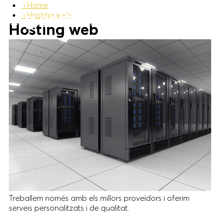
›
Home
›
Hosting web
CA
ES
Hosting web
Treballem només amb els millors proveïdors i oferim
serveis personalitzats i de qualitat.